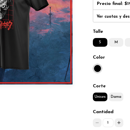
Precio final:
$1
Ver cuotas y de
Talle
S
M
Color
Corte
Unisex
Dama
Cantidad
1