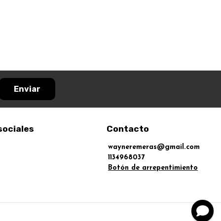
Enviar
sociales
Contacto
wayneremeras@gmail.com
1134968037
Botón de arrepentimiento