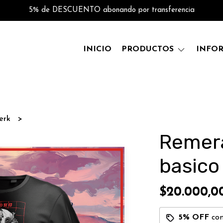
5% de DESCUENTO abonando por transferencia
INICIO
PRODUCTOS
INFO
serk
Remera
basico
$20.000,0
5% OFF
co