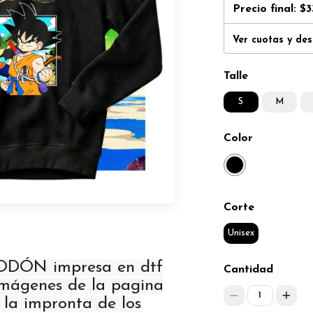
Precio final:
$3
Ver cuotas y de
Talle
S
M
Color
Corte
Unisex
GODÓN impresa en dtf
Cantidad
 imágenes de la pagina
1
, la impronta de los