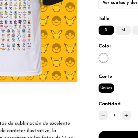
Ver cuotas y de
Talle
S
M
Color
Corte
Unisex
Cantidad
1
tas de sublimación de excelente
e carácter ilustrativo, la