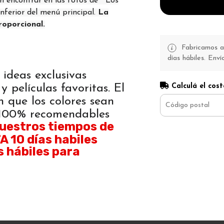
n encontrar en las fotos de " Los
inferior del menú principal.
La
roporcional.
Fabricamos a 
días hábiles. Enví
 ideas exclusivas
Calculá el cost
y películas favoritas. El
n que los colores sean
. 100% recomendables
uestros tiempos de
 10 días habiles
s hábiles para