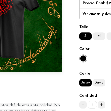
Precio final:
$1
Ver cuotas y de
Talle
S
M
Color
Corte
Unisex
Dama
Cantidad
1
ntas dtf de excelente calidad. No