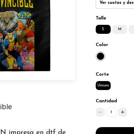
Ver cuotas y de
Talle
S
M
Color
Corte
Unisex
Cantidad
ible
1
 impresa en dtf de