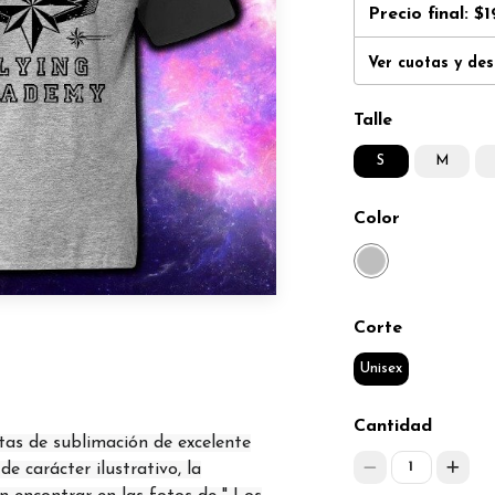
Precio final:
$1
Ver cuotas y de
Talle
S
M
Color
Corte
Unisex
Cantidad
tas de sublimación de excelente
1
e carácter ilustrativo, la