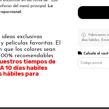
n encontrar en las fotos de " Los
inferior del menú principal.
La
roporcional.
Fabricamos a 
 ideas exclusivas
días hábiles. Enví
y películas favoritas. El
n que los colores sean
Calculá el cost
. 100% recomendables
uestros tiempos de
 10 días habiles
s hábiles para