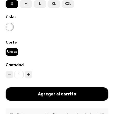
S
M
L
XL
XXL
Color
Corte
Unisex
Cantidad
1
Agregar al carrito