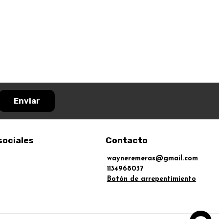
Enviar
sociales
Contacto
wayneremeras@gmail.com
1134968037
Botón de arrepentimiento