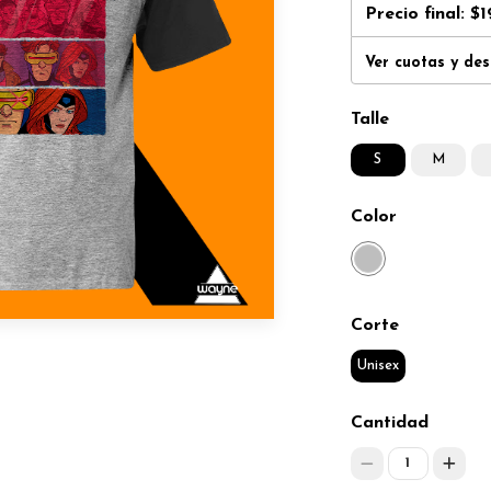
Precio final:
$1
Ver cuotas y de
Talle
S
M
Color
Corte
Unisex
Cantidad
1