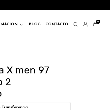
0
RMACIÓN
BLOG
CONTACTO
a X men 97
o 2
0
n
Transferencia