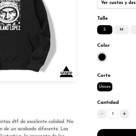
Ver cuotas y de
Talle
S
M
Color
Corte
Unisex
Cantidad
1
ntas dtf de excelente calidad. No
son de un acabado diferente. Las