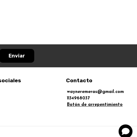
Enviar
sociales
Contacto
wayneremeras@gmail.com
1134968037
Botón de arrepentimiento